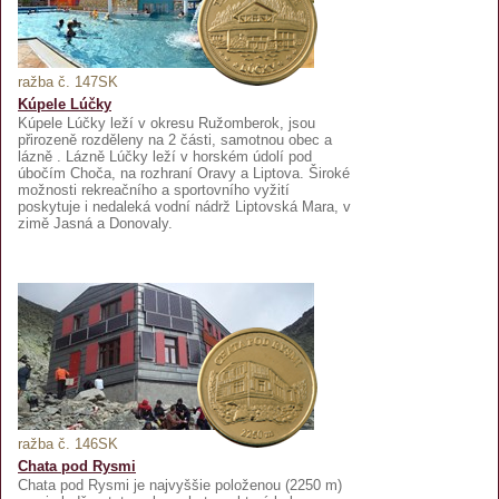
ražba č. 147SK
Kúpele Lúčky
Kúpele Lúčky leží v okresu Ružomberok, jsou
přirozeně rozděleny na 2 části, samotnou obec a
lázně . Lázně Lúčky leží v horském údolí pod
úbočím Choča, na rozhraní Oravy a Liptova. Široké
možnosti rekreačního a sportovního vyžití
poskytuje i nedaleká vodní nádrž Liptovská Mara, v
zimě Jasná a Donovaly.
ražba č. 146SK
Chata pod Rysmi
Chata pod Rysmi je najvyššie položenou (2250 m)