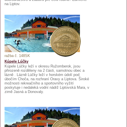
na Liptov.
ražba č. 148SK
Kúpele Lúčky
Kúpele Lúčky leží v okresu Ružomberok, jsou
přirozeně rozděleny na 2 části, samotnou obec a
lázně . Lázně Lúčky leží v horském údolí pod
úbočím Choča, na rozhraní Oravy a Liptova. Široké
možnosti rekreačního a sportovního vyžití
poskytuje i nedaleká vodní nádrž Liptovská Mara, v
zimě Jasná a Donovaly.