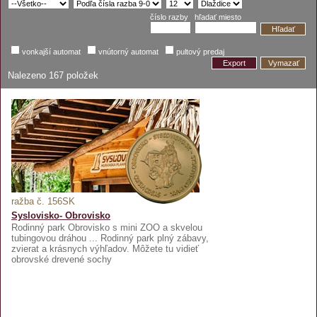
číslo razby
hľadať miesto
Hľadať
vonkajší automat
vnútorný automat
pultový predaj
Export
Vymazať
Nalezeno
167
položek
ražba č. 156SK
Syslovisko- Obrovisko
Rodinný park Obrovisko s mini ZOO a skvelou
tubingovou dráhou ... Rodinný park plný zábavy,
zvierat a krásnych výhľadov. Môžete tu vidieť
obrovské drevené sochy