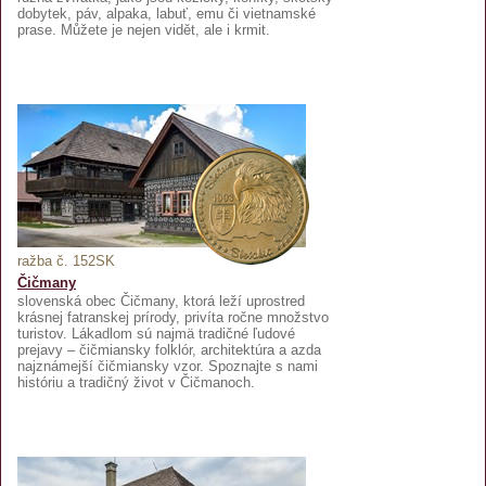
dobytek, páv, alpaka, labuť, emu či vietnamské
prase. Můžete je nejen vidět, ale i krmit.
ražba č. 152SK
Čičmany
slovenská obec Čičmany, ktorá leží uprostred
krásnej fatranskej prírody, privíta ročne množstvo
turistov. Lákadlom sú najmä tradičné ľudové
prejavy – čičmiansky folklór, architektúra a azda
najznámejší čičmiansky vzor. Spoznajte s nami
históriu a tradičný život v Čičmanoch.