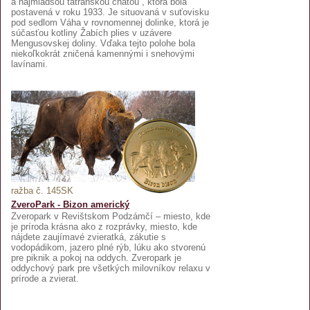
a najmladšou tatranskou chatou , ktorá bola
postavená v roku 1933. Je situovaná v suťovisku
pod sedlom Váha v rovnomennej dolinke, ktorá je
súčasťou kotliny Žabích plies v uzávere
Mengusovskej doliny. Vďaka tejto polohe bola
niekoľkokrát zničená kamennými i snehovými
lavínami.
ražba č. 145SK
ZveroPark - Bizon americký
Zveropark v Revištskom Podzámčí – miesto, kde
je príroda krásna ako z rozprávky, miesto, kde
nájdete zaujímavé zvieratká, zákutie s
vodopádikom, jazero plné rýb, lúku ako stvorenú
pre piknik a pokoj na oddych. Zveropark je
oddychový park pre všetkých milovníkov relaxu v
prírode a zvierat.