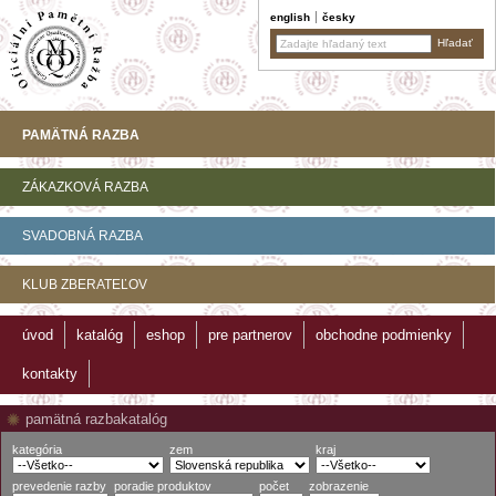
english
česky
PAMÄTNÁ RAZBA
ZÁKAZKOVÁ RAZBA
SVADOBNÁ RAZBA
KLUB ZBERATEĽOV
úvod
katalóg
eshop
pre partnerov
obchodne podmienky
kontakty
pamätná razba
katalóg
kategória
zem
kraj
prevedenie razby
poradie produktov
počet
zobrazenie