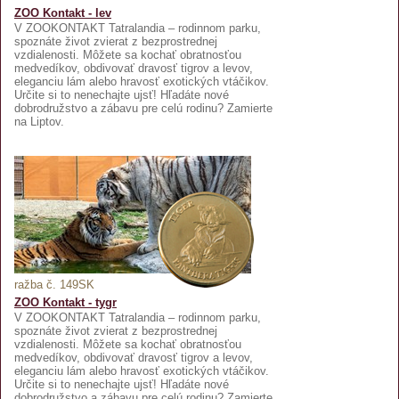
ZOO Kontakt - lev
V ZOOKONTAKT Tatralandia – rodinnom parku,
spoznáte život zvierat z bezprostrednej
vzdialenosti. Môžete sa kochať obratnosťou
medvedíkov, obdivovať dravosť tigrov a levov,
eleganciu lám alebo hravosť exotických vtáčikov.
Určite si to nenechajte ujsť! Hľadáte nové
dobrodružstvo a zábavu pre celú rodinu? Zamierte
na Liptov.
ražba č. 149SK
ZOO Kontakt - tygr
V ZOOKONTAKT Tatralandia – rodinnom parku,
spoznáte život zvierat z bezprostrednej
vzdialenosti. Môžete sa kochať obratnosťou
medvedíkov, obdivovať dravosť tigrov a levov,
eleganciu lám alebo hravosť exotických vtáčikov.
Určite si to nenechajte ujsť! Hľadáte nové
dobrodružstvo a zábavu pre celú rodinu? Zamierte