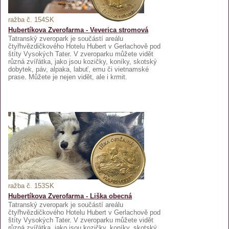
ražba č. 154SK
Hubertíkova Zverofarma - Veverica stromová
Tatranský zveropark je součástí areálu
čtyřhvězdičkového Hotelu Hubert v Gerlachově pod
štíty Vysokých Tater. V zveroparku můžete vidět
různá zvířátka, jako jsou kozičky, koníky, skotský
dobytek, páv, alpaka, labuť, emu či vietnamské
prase. Můžete je nejen vidět, ale i krmit.
ražba č. 153SK
Hubertíkova Zverofarma - Liška obecná
Tatranský zveropark je součástí areálu
čtyřhvězdičkového Hotelu Hubert v Gerlachově pod
štíty Vysokých Tater. V zveroparku můžete vidět
různá zvířátka, jako jsou kozičky, koníky, skotský