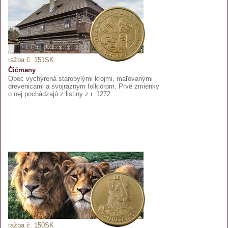
ražba č. 151SK
Čičmany
Obec vychýrená starobylými krojmi, maľovanými
drevenicami a svojráznym folklórom. Prvé zmienky
o nej pochádzajú z listiny z r. 1272.
ražba č. 150SK