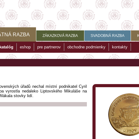
ÄTNÁ RAZBA
ZÁKAZKOVÁ RAZBA
SVADOBNÁ RAZBA
katalóg
eshop
pre partnerov
obchodne podmienky
kontakty
slovenských úřadů nechal místní podnikatel Cyril
a vyrostla nedaleko Liptovského Mikuláše na
lákala stovky lidí.