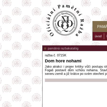
PAM
úvod
pamätná razba
katalóg
ražba č. 071SK
Dom hore nohami
Jako atrakci i projev kritiky vůči postupu 
Fogaš postavit dům vzhůru nohama. Stavb
severu země a již krátce po svém otevření při