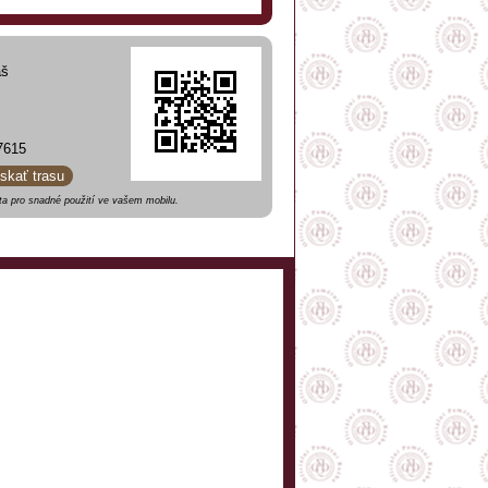
áš
7615
ískať trasu
a pro snadné použití ve vašem mobilu.