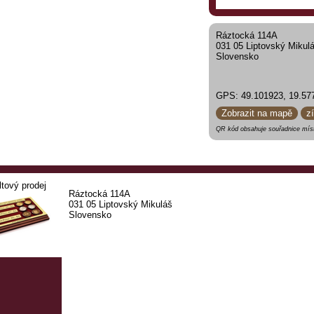
Ráztocká 114A
031 05 Liptovský Mikul
Slovensko
GPS: 49.101923, 19.57
Zobrazit na mapě
z
QR kód obsahuje souřadnice míst
ltový prodej
Ráztocká 114A
031 05 Liptovský Mikuláš
Slovensko