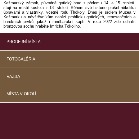
Kežmarský zámok, původně gotický hrad z přelomu 14. a 15. století,
stojí na místě kostela z 13. století. Během své historie prošel několika
úpravami a vlastníky, včetně rodu Thököly. Dnes je sídlem Muzea v
Kežmarku a návštěvníkům nabízí prohlídku gotických, renesančních a
barokních prvků, jakož i raněbarokní kapli. V roce 2022 zde odhalili
bronzovou sochu hraběte Imricha Tököliho.
PRODEJNÍ MÍSTA
FOTOGALÉRIA
RAZBA
MÍSTA V OKOLÍ