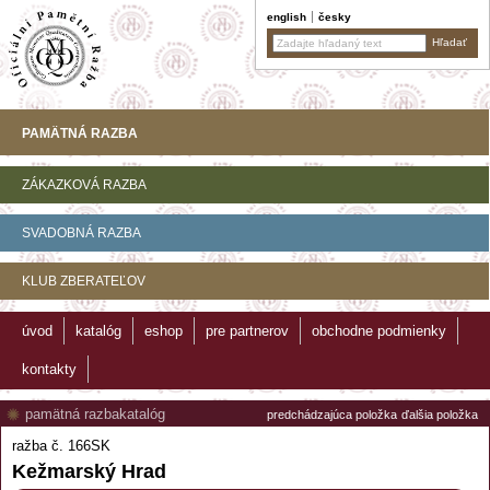
english
česky
PAMÄTNÁ RAZBA
ZÁKAZKOVÁ RAZBA
SVADOBNÁ RAZBA
KLUB ZBERATEĽOV
úvod
katalóg
eshop
pre partnerov
obchodne podmienky
kontakty
pamätná razba
katalóg
predchádzajúca položka
ďalšia položka
ražba č. 166SK
Kežmarský Hrad