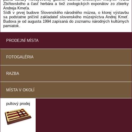
Zbíňovského a časť herbára a tiež zoologických exponátov zo zbierky
Andreja Kmeťa.
Sídli v prvej budove Slovenského národného múzea, o ktorej výstavbu
sa podstatne pričinil zakladateľ slovenského múzejníctva Andrej Kmeť.
Budova je od augusta 1994 zapísaná do zoznamu národných kultúrnych
pamiatok.
PRODEJNÍ MÍSTA
FOTOGALÉRIA
RAZBA
MÍSTA V OKOLÍ
pultový prodej