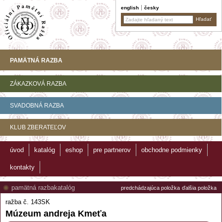
english
česky
PAMÄTNÁ RAZBA
ZÁKAZKOVÁ RAZBA
SVADOBNÁ RAZBA
KLUB ZBERATEĽOV
úvod
katalóg
eshop
pre partnerov
obchodne podmienky
kontakty
pamätná razba
katalóg
predchádzajúca položka
ďalšia položka
ražba č. 143SK
Múzeum andreja Kmeťa