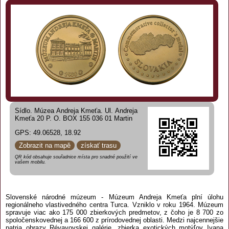
Sídlo. Múzea Andreja Kmeťa. Ul. Andreja
Kmeťa 20 P. O. BOX 155 036 01 Martin
GPS: 49.06528, 18.92
Zobrazit na mapě
získať trasu
QR kód obsahuje souřadnice místa pro snadné použití ve
vašem mobilu.
Slovenské národné múzeum - Múzeum Andreja Kmeťa plní úlohu
regionálneho vlastivedného centra Turca. Vzniklo v roku 1964. Múzeum
spravuje viac ako 175 000 zbierkových predmetov, z čoho je 8 700 zo
spoločenskovednej a 166 600 z prírodovednej oblasti. Medzi najcennejšie
patria obrazy Révayovskej galérie, zbierka exotických motýľov Ivana