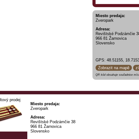
Miesto predaja:
Zveropark
Adresa:
Revištské Podzámčie 3
966 81 Žarnovica
Slovensko
GPS: 48.51155, 18.715
Zobrazit na mapě
z
QR kód obsahuje souřadnice míst
ltový prodej
Miesto predaja:
Zveropark
Adresa:
Revištské Podzámčie 38
966 81 Žarnovica
Slovensko