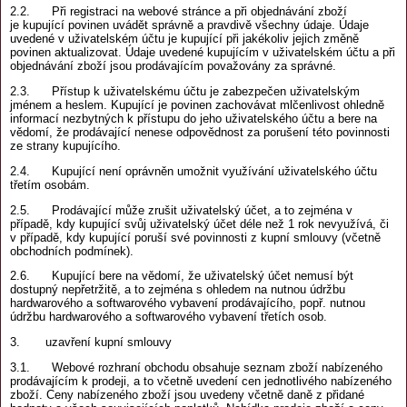
2.2. Při registraci na webové stránce a při objednávání zboží
je kupující povinen uvádět správně a pravdivě všechny údaje. Údaje
uvedené v uživatelském účtu je kupující při jakékoliv jejich změně
povinen aktualizovat. Údaje uvedené kupujícím v uživatelském účtu a při
objednávání zboží jsou prodávajícím považovány za správné.
2.3. Přístup k uživatelskému účtu je zabezpečen uživatelským
jménem a heslem. Kupující je povinen zachovávat mlčenlivost ohledně
informací nezbytných k přístupu do jeho uživatelského účtu a bere na
vědomí, že prodávající nenese odpovědnost za porušení této povinnosti
ze strany kupujícího.
2.4. Kupující není oprávněn umožnit využívání uživatelského účtu
třetím osobám.
2.5. Prodávající může zrušit uživatelský účet, a to zejména v
případě, kdy kupující svůj uživatelský účet déle než 1 rok nevyužívá, či
v případě, kdy kupující poruší své povinnosti z kupní smlouvy (včetně
obchodních podmínek).
2.6. Kupující bere na vědomí, že uživatelský účet nemusí být
dostupný nepřetržitě, a to zejména s ohledem na nutnou údržbu
hardwarového a softwarového vybavení prodávajícího, popř. nutnou
údržbu hardwarového a softwarového vybavení třetích osob.
3. uzavření kupní smlouvy
3.1. Webové rozhraní obchodu obsahuje seznam zboží nabízeného
prodávajícím k prodeji, a to včetně uvedení cen jednotlivého nabízeného
zboží. Ceny nabízeného zboží jsou uvedeny včetně daně z přidané