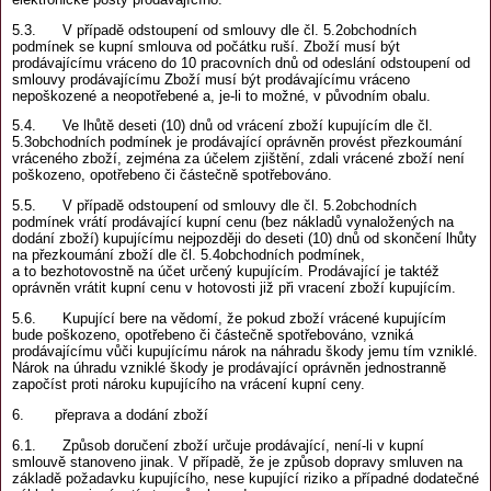
5.3. V případě odstoupení od smlouvy dle čl. 5.2obchodních
podmínek se kupní smlouva od počátku ruší. Zboží musí být
prodávajícímu vráceno do 10 pracovních dnů od odeslání odstoupení od
smlouvy prodávajícímu Zboží musí být prodávajícímu vráceno
nepoškozené a neopotřebené a, je-li to možné, v původním obalu.
5.4. Ve lhůtě deseti (10) dnů od vrácení zboží kupujícím dle čl.
5.3obchodních podmínek je prodávající oprávněn provést přezkoumání
vráceného zboží, zejména za účelem zjištění, zdali vrácené zboží není
poškozeno, opotřebeno či částečně spotřebováno.
5.5. V případě odstoupení od smlouvy dle čl. 5.2obchodních
podmínek vrátí prodávající kupní cenu (bez nákladů vynaložených na
dodání zboží) kupujícímu nejpozději do deseti (10) dnů od skončení lhůty
na přezkoumání zboží dle čl. 5.4obchodních podmínek,
a to bezhotovostně na účet určený kupujícím. Prodávající je taktéž
oprávněn vrátit kupní cenu v hotovosti již při vracení zboží kupujícím.
5.6. Kupující bere na vědomí, že pokud zboží vrácené kupujícím
bude poškozeno, opotřebeno či částečně spotřebováno, vzniká
prodávajícímu vůči kupujícímu nárok na náhradu škody jemu tím vzniklé.
Nárok na úhradu vzniklé škody je prodávající oprávněn jednostranně
započíst proti nároku kupujícího na vrácení kupní ceny.
6. přeprava a dodání zboží
6.1. Způsob doručení zboží určuje prodávající, není-li v kupní
smlouvě stanoveno jinak. V případě, že je způsob dopravy smluven na
základě požadavku kupujícího, nese kupující riziko a případné dodatečné