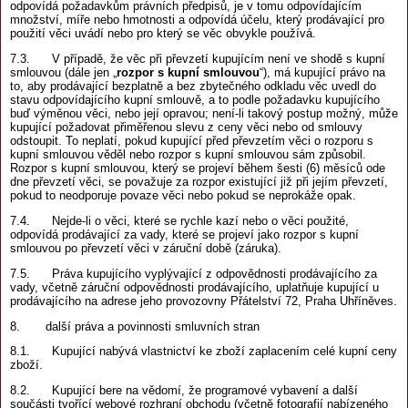
odpovídá požadavkům právních předpisů, je v tomu odpovídajícím
množství, míře nebo hmotnosti a odpovídá účelu, který prodávající pro
použití věci uvádí nebo pro který se věc obvykle používá.
7.3. V případě, že věc při převzetí kupujícím není ve shodě s kupní
smlouvou (dále jen „
rozpor s kupní smlouvou
“), má kupující právo na
to, aby prodávající bezplatně a bez zbytečného odkladu věc uvedl do
stavu odpovídajícího kupní smlouvě, a to podle požadavku kupujícího
buď výměnou věci, nebo její opravou; není-li takový postup možný, může
kupující požadovat přiměřenou slevu z ceny věci nebo od smlouvy
odstoupit. To neplatí, pokud kupující před převzetím věci o rozporu s
kupní smlouvou věděl nebo rozpor s kupní smlouvou sám způsobil.
Rozpor s kupní smlouvou, který se projeví během šesti (6) měsíců ode
dne převzetí věci, se považuje za rozpor existující již při jejím převzetí,
pokud to neodporuje povaze věci nebo pokud se neprokáže opak.
7.4. Nejde-li o věci, které se rychle kazí nebo o věci použité,
odpovídá prodávající za vady, které se projeví jako rozpor s kupní
smlouvou po převzetí věci v záruční době (záruka).
7.5. Práva kupujícího vyplývající z odpovědnosti prodávajícího za
vady, včetně záruční odpovědnosti prodávajícího, uplatňuje kupující u
prodávajícího na adrese jeho provozovny Přátelství 72, Praha Uhříněves.
8. další práva a povinnosti smluvních stran
8.1. Kupující nabývá vlastnictví ke zboží zaplacením celé kupní ceny
zboží.
8.2. Kupující bere na vědomí, že programové vybavení a další
součásti tvořící webové rozhraní obchodu (včetně fotografií nabízeného