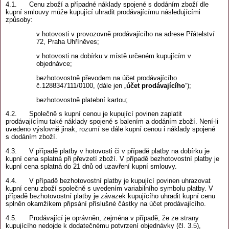
4.1. Cenu zboží a případné náklady spojené s dodáním zboží dle
kupní smlouvy může kupující uhradit prodávajícímu následujícími
způsoby:
v hotovosti v provozovně prodávajícího na adrese Přátelství
72, Praha Uhříněves;
v hotovosti na dobírku v místě určeném kupujícím v
objednávce;
bezhotovostně převodem na účet prodávajícího
č.1288347111/0100, (dále jen „
účet prodávajícího
“);
bezhotovostně platební kartou;
4.2. Společně s kupní cenou je kupující povinen zaplatit
prodávajícímu také náklady spojené s balením a dodáním zboží. Není-li
uvedeno výslovně jinak, rozumí se dále kupní cenou i náklady spojené
s dodáním zboží.
4.3. V případě platby v hotovosti či v případě platby na dobírku je
kupní cena splatná při převzetí zboží. V případě bezhotovostní platby je
kupní cena splatná do 21 dnů od uzavření kupní smlouvy.
4.4. V případě bezhotovostní platby je kupující povinen uhrazovat
kupní cenu zboží společně s uvedením variabilního symbolu platby. V
případě bezhotovostní platby je závazek kupujícího uhradit kupní cenu
splněn okamžikem připsání příslušné částky na účet prodávajícího.
4.5. Prodávající je oprávněn, zejména v případě, že ze strany
kupujícího nedojde k dodatečnému potvrzení objednávky (čl. 3.5),