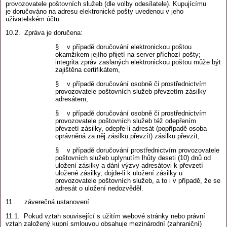
provozovatele poštovních služeb (dle volby odesílatele). Kupujícímu
je doručováno na adresu elektronické pošty uvedenou v jeho
uživatelském účtu.
10.2. Zpráva je doručena:
§ v případě doručování elektronickou poštou
okamžikem jejího přijetí na server příchozí pošty;
integrita zpráv zaslaných elektronickou poštou může být
zajištěna certifikátem,
§ v případě doručování osobně či prostřednictvím
provozovatele poštovních služeb převzetím zásilky
adresátem,
§ v případě doručování osobně či prostřednictvím
provozovatele poštovních služeb též odepřením
převzetí zásilky, odepře-li adresát (popřípadě osoba
oprávněná za něj zásilku převzít) zásilku převzít,
§ v případě doručování prostřednictvím provozovatele
poštovních služeb uplynutím lhůty deseti (10) dnů od
uložení zásilky a dání výzvy adresátovi k převzetí
uložené zásilky, dojde-li k uložení zásilky u
provozovatele poštovních služeb, a to i v případě, že se
adresát o uložení nedozvěděl.
11. záverečná ustanovení
11.1. Pokud vztah související s užitím webové stránky nebo právní
vztah založený kupní smlouvou obsahuje mezinárodní (zahraniční)