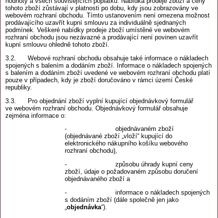
hodnoty a všech souvisejících poplatků. Nabídka prodeje zboží a ceny
tohoto zboží zůstávají v platnosti po dobu, kdy jsou zobrazovány ve
webovém rozhraní obchodu. Tímto ustanovením není omezena možnost
prodávajícího uzavřít kupní smlouvu za individuálně sjednaných
podmínek. Veškeré nabídky prodeje zboží umístěné ve webovém
rozhraní obchodu jsou nezávazné a prodávající není povinen uzavřít
kupní smlouvu ohledně tohoto zboží.
3.2. Webové rozhraní obchodu obsahuje také informace o nákladech
spojených s balením a dodáním zboží. Informace o nákladech spojených
s balením a dodáním zboží uvedené ve webovém rozhraní obchodu platí
pouze v případech, kdy je zboží doručováno v rámci území České
republiky.
3.3. Pro objednání zboží vyplní kupující objednávkový formulář
ve webovém rozhraní obchodu. Objednávkový formulář obsahuje
zejména informace o:
- objednávaném zboží
(objednávané zboží „vloží“ kupující do
elektronického nákupního košíku webového
rozhraní obchodu),
- způsobu úhrady kupní ceny
zboží, údaje o požadovaném způsobu doručení
objednávaného zboží a
- informace o nákladech spojených
s dodáním zboží (dále společně jen jako
„
objednávka
“).