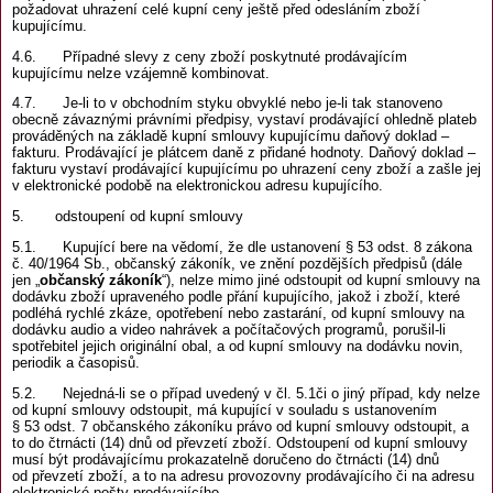
požadovat uhrazení celé kupní ceny ještě před odesláním zboží
kupujícímu.
4.6. Případné slevy z ceny zboží poskytnuté prodávajícím
kupujícímu nelze vzájemně kombinovat.
4.7. Je-li to v obchodním styku obvyklé nebo je-li tak stanoveno
obecně závaznými právními předpisy, vystaví prodávající ohledně plateb
prováděných na základě kupní smlouvy kupujícímu daňový doklad –
fakturu. Prodávající je plátcem daně z přidané hodnoty. Daňový doklad –
fakturu vystaví prodávající kupujícímu po uhrazení ceny zboží a zašle jej
v elektronické podobě na elektronickou adresu kupujícího.
5. odstoupení od kupní smlouvy
5.1. Kupující bere na vědomí, že dle ustanovení § 53 odst. 8 zákona
č. 40/1964 Sb., občanský zákoník, ve znění pozdějších předpisů (dále
jen „
občanský zákoník
“), nelze mimo jiné odstoupit od kupní smlouvy na
dodávku zboží upraveného podle přání kupujícího, jakož i zboží, které
podléhá rychlé zkáze, opotřebení nebo zastarání, od kupní smlouvy na
dodávku audio a video nahrávek a počítačových programů, porušil-li
spotřebitel jejich originální obal, a od kupní smlouvy na dodávku novin,
periodik a časopisů.
5.2. Nejedná-li se o případ uvedený v čl. 5.1či o jiný případ, kdy nelze
od kupní smlouvy odstoupit, má kupující v souladu s ustanovením
§ 53 odst. 7 občanského zákoníku právo od kupní smlouvy odstoupit, a
to do čtrnácti (14) dnů od převzetí zboží. Odstoupení od kupní smlouvy
musí být prodávajícímu prokazatelně doručeno do čtrnácti (14) dnů
od převzetí zboží, a to na adresu provozovny prodávajícího či na adresu
elektronické pošty prodávajícího.