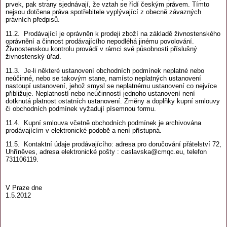
prvek, pak strany sjednávají, že vztah se řídí českým právem. Tímto
nejsou dotčena práva spotřebitele vyplývající z obecně závazných
právních předpisů.
11.2. Prodávající je oprávněn k prodeji zboží na základě živnostenského
oprávnění a činnost prodávajícího nepodléhá jinému povolování.
Živnostenskou kontrolu provádí v rámci své působnosti příslušný
živnostenský úřad.
11.3. Je-li některé ustanovení obchodních podmínek neplatné nebo
neúčinné, nebo se takovým stane, namísto neplatných ustanovení
nastoupí ustanovení, jehož smysl se neplatnému ustanovení co nejvíce
přibližuje. Neplatností nebo neúčinností jednoho ustanovení není
dotknutá platnost ostatních ustanovení. Změny a doplňky kupní smlouvy
či obchodních podmínek vyžadují písemnou formu.
11.4. Kupní smlouva včetně obchodních podmínek je archivována
prodávajícím v elektronické podobě a není přístupná.
11.5. Kontaktní údaje prodávajícího: adresa pro doručování přátelství 72,
Uhříněves, adresa elektronické pošty : caslavska@cmqc.eu, telefon
731106119.
V Praze dne
1.5.201