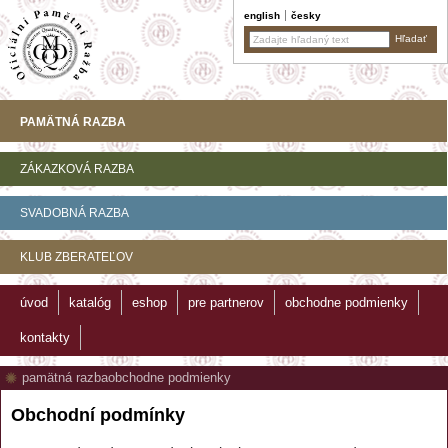
english
česky
PAMÄTNÁ RAZBA
ZÁKAZKOVÁ RAZBA
SVADOBNÁ RAZBA
KLUB ZBERATEĽOV
úvod
katalóg
eshop
pre partnerov
obchodne podmienky
kontakty
pamätná razba
obchodne podmienky
Obchodní podmínky