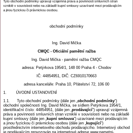
Tyto obchodní podmínky
upravují vzájemná práva a povinnosti smluvních stran
vzniklé v souvislosti nebo na základě kupní smlouvy
uzavírané mezi prodávajícím
a jinou fyzickou či právnickou osobou.
obchodní podmínky
Ing. David Mička
CMQC - Oficiální pamětní ražba
Ing. David Mička - pamětní ražba CMQC
adresa: Petýrkova 1954/1, 148 00 Praha 4 - Chodov
IČ: 44854951, DIČ: CZ6910170663
adresa kanceláře: Praha 10, Přátelství 72, 106 00
1. ÚVODNÍ USTANOVENÍ
1.1. Tyto obchodní podmínky (dále jen „
obchodní podmínky
“)
obchodní společnosti Ing. David Mička, se sídlem Petýrkova 1954/1,
identifikační číslo: 44854951, (dále jen „
prodávající
“) upravují vzájemná
práva a povinnosti smluvních stran vzniklé v souvislosti nebo na základě
kupní smlouvy (dále jen „
kupní smlouva
“) uzavírané mezi prodávajícím
a jinou fyzickou či právnickou osobou (dále jen „
kupující
“)
prostřednictvím internetového obchodu prodávajícího. Internetový obchod
je prodávajícím provozován na internetové adrese www.pametni-