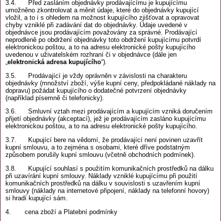
3.4. Před zasláním objednávky prodávajícímu je kupujícímu
umožněno zkontrolovat a měnit údaje, které do objednávky kupující
vložil, a to i s ohledem na možnost kupujícího zjišťovat a opravovat
chyby vzniklé při zadávání dat do objednávky. Údaje uvedené v
objednávce jsou prodávajícím považovány za správné. Prodávající
neprodleně po obdržení objednávky toto obdržení kupujícímu potvrdí
elektronickou poštou, a to na adresu elektronické pošty kupujícího
uvedenou v uživatelském rozhraní či v objednávce (dále jen
„
elektronická adresa kupujícího
“).
3.5. Prodávající je vždy oprávněn v závislosti na charakteru
objednávky (množství zboží, výše kupní ceny, předpokládané náklady na
dopravu) požádat kupujícího o dodatečné potvrzení objednávky
(například písemně či telefonicky).
3.6. Smluvní vztah mezi prodávajícím a kupujícím vzniká doručením
přijetí objednávky (akceptací), jež je prodávajícím zasláno kupujícímu
elektronickou poštou, a to na adresu elektronické pošty kupujícího.
3.7. Kupující bere na vědomí, že prodávající není povinen uzavřít
kupní smlouvu, a to zejména s osobami, které dříve podstatným
způsobem porušily kupní smlouvu (včetně obchodních podmínek).
3.8. Kupující souhlasí s použitím komunikačních prostředků na dálku
při uzavírání kupní smlouvy. Náklady vzniklé kupujícímu při použití
komunikačních prostředků na dálku v souvislosti s uzavřením kupní
smlouvy (náklady na internetové připojení, náklady na telefonní hovory)
si hradí kupující sám.
4. cena zboží a Platební podmínky