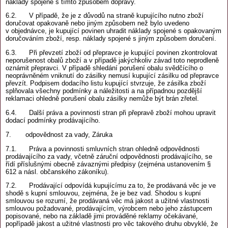
náklady spojené s tímto způsobem dopravy.
6.2. V případě, že je z důvodů na straně kupujícího nutno zboží
doručovat opakovaně nebo jiným způsobem než bylo uvedeno
v objednávce, je kupující povinen uhradit náklady spojené s opakovaným
doručováním zboží, resp. náklady spojené s jiným způsobem doručení.
6.3. Při převzetí zboží od přepravce je kupující povinen zkontrolovat
neporušenost obalů zboží a v případě jakýchkoliv závad toto neprodleně
oznámit přepravci. V případě shledání porušení obalu svědčícího o
neoprávněném vniknutí do zásilky nemusí kupující zásilku od přepravce
převzít. Podpisem dodacího listu kupující stvrzuje, že zásilka zboží
splňovala všechny podmínky a náležitosti a na případnou pozdější
reklamaci ohledně porušení obalu zásilky nemůže být brán zřetel.
6.4. Další práva a povinnosti stran při přepravě zboží mohou upravit
dodací podmínky prodávajícího.
7. odpovědnost za vady, Záruka
7.1. Práva a povinnosti smluvních stran ohledně odpovědnosti
prodávajícího za vady, včetně záruční odpovědnosti prodávajícího, se
řídí příslušnými obecně závaznými předpisy (zejména ustanovením §
612 a násl. občanského zákoníku).
7.2. Prodávající odpovídá kupujícímu za to, že prodávaná věc je ve
shodě s kupní smlouvou, zejména, že je bez vad. Shodou s kupní
smlouvou se rozumí, že prodávaná věc má jakost a užitné vlastnosti
smlouvou požadované, prodávajícím, výrobcem nebo jeho zástupcem
popisované, nebo na základě jimi prováděné reklamy očekávané,
popřípadě jakost a užitné vlastnosti pro věc takového druhu obvyklé, že