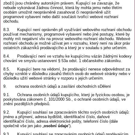
zboží) jsou chráněny autorským právem. Kupující se zavazuje, že
nebude vykonávat žádnou činnost, která by mohla jemu nebo třetím
osobám umožnit neoprávněně zasahovat či neoprávněně užít
programové vybavení nebo další součásti tvořící webové rozhraní
obchodu.
8.3. Kupující není oprávněn při využívání webového rozhraní obchodu
používat mechanismy, programové vybavení nebo jiné postupy, které by
mohly mít negativní vliv na provoz webového rozhraní obchodu. Webové
rozhraní obchodu je možné užívat jen v rozsahu, který není na úkor práv
ostatních zákazníků prodávajícího a který je v souladu s jeho určením.
8.4. Prodávající není ve vztahu ke kupujícímu vázán žádnými kodexy
chování ve smyslu ustanovení § 53a odst. 1 občanského zákoníku.
8.5. Kupující bere na vědomí, že prodávající nenese odpovědnost za
chyby vzniklé v důsledku zásahů třetích osob do webové stránky nebo v
důsledku užití webové stránky v rozporu s jejich určením.
9. ochrana osobních údajů a zasílání obchodních sDělení
9.1. Ochrana osobních údajů kupujícího, který je fyzickou osobou, je
poskytována zákonem č. 101/2000 Sb., o ochraně osobních údajů, ve
znění pozdějších předpisů.
9.2. Kupující souhlasí se zpracováním těchto svých osobních údajů:
jméno a příjmení, adresa bydliště, identifikační číslo, daňové
identifikační číslo, adresa elektronické pošty, telefonní číslo (dále
společně vše jen jako „
osobní údaje
“).
9.3. Kupující souhlasí se zpracováním osobních údajů prodávajícím,