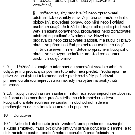
§ požádat prodávajícího nebo zpracovatele o
vysvětlení,
§ požadovat, aby prodávající nebo zpracovatel
odstranil takto vzniklý stav. Zejména se může jednat o
blokování, provedení opravy, doplnění nebo likvidaci
osobních údajů. Je-li žádost kupujícího podle předchozí
věty shledána oprávněnou, prodávající nebo zpracovatel
odstraní neprodleně závadný stav. Nevyhoví-li
prodávající nebo zpracovatel žádosti, má kupující právo
obrátit se přímo na Úřad pro ochranu osobních údajů.
Tímto ustanovením není dotčeno oprávnění kupujícího
obrátit se se svým podnětem na Úřad pro ochranu
osobních údajů přímo.
9.9. Požádá-li kupující o informaci o zpracování svých osobních
údajů, je mu prodávající povinen tuto informaci předat. Prodávající má
právo za poskytnutí informace podle předchozí věty požadovat
přiměřenou úhradu nepřevyšující náklady nezbytné na poskytnutí
informace.
9.10. Kupující souhlasí se zasíláním informací souvisejících se zbožím,
službami nebo podnikem prodávajícího na elektronickou adresu
kupujícího a dále souhlasí se zasíláním obchodních sdělení
prodávajícím na elektronickou adresu kupujícího.
10. Doručování
10.1. Nebude-li dohodnuto jinak, veškerá korespondence související
s kupní smlouvou musí být druhé smluvní straně doručena písemně, a to
elektronickou poštou, osobně nebo doporučeně prostřednictvím