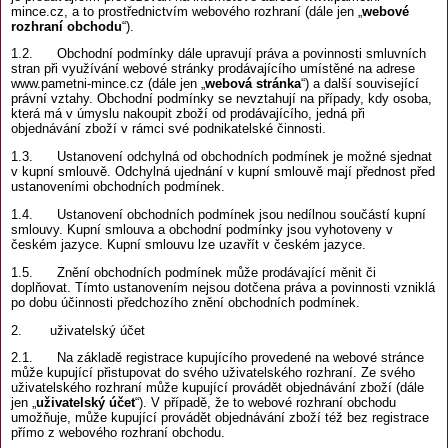
mince.cz, a to prostřednictvím webového rozhraní (dále jen „
webové
rozhraní obchodu
“).
1.2. Obchodní podmínky dále upravují práva a povinnosti smluvních
stran při využívání webové stránky prodávajícího umístěné na adrese
www.pametni-mince.cz (dále jen „
webová stránka
“) a další související
právní vztahy. Obchodní podmínky se nevztahují na případy, kdy osoba,
která má v úmyslu nakoupit zboží od prodávajícího, jedná při
objednávání zboží v rámci své podnikatelské činnosti.
1.3. Ustanovení odchylná od obchodních podmínek je možné sjednat
v kupní smlouvě. Odchylná ujednání v kupní smlouvě mají přednost před
ustanoveními obchodních podmínek.
1.4. Ustanovení obchodních podmínek jsou nedílnou součástí kupní
smlouvy. Kupní smlouva a obchodní podmínky jsou vyhotoveny v
českém jazyce. Kupní smlouvu lze uzavřít v českém jazyce.
1.5. Znění obchodních podmínek může prodávající měnit či
doplňovat. Tímto ustanovením nejsou dotčena práva a povinnosti vzniklá
po dobu účinnosti předchozího znění obchodních podmínek.
2. uživatelský účet
2.1. Na základě registrace kupujícího provedené na webové stránce
může kupující přistupovat do svého uživatelského rozhraní. Ze svého
uživatelského rozhraní může kupující provádět objednávání zboží (dále
jen „
uživatelský účet
“). V případě, že to webové rozhraní obchodu
umožňuje, může kupující provádět objednávání zboží též bez registrace
přímo z webového rozhraní obchodu.