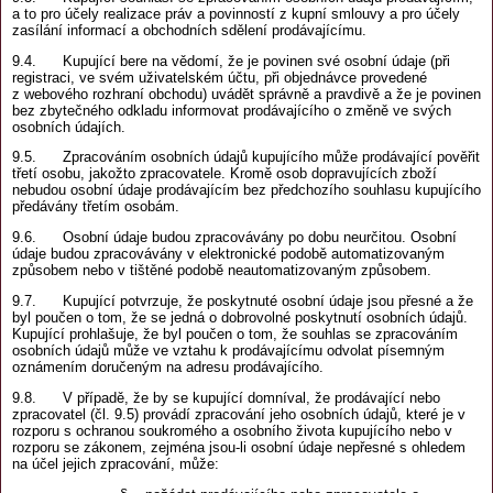
a to pro účely realizace práv a povinností z kupní smlouvy a pro účely
zasílání informací a obchodních sdělení prodávajícímu.
9.4. Kupující bere na vědomí, že je povinen své osobní údaje (při
registraci, ve svém uživatelském účtu, při objednávce provedené
z webového rozhraní obchodu) uvádět správně a pravdivě a že je povinen
bez zbytečného odkladu informovat prodávajícího o změně ve svých
osobních údajích.
9.5. Zpracováním osobních údajů kupujícího může prodávající pověřit
třetí osobu, jakožto zpracovatele. Kromě osob dopravujících zboží
nebudou osobní údaje prodávajícím bez předchozího souhlasu kupujícího
předávány třetím osobám.
9.6. Osobní údaje budou zpracovávány po dobu neurčitou. Osobní
údaje budou zpracovávány v elektronické podobě automatizovaným
způsobem nebo v tištěné podobě neautomatizovaným způsobem.
9.7. Kupující potvrzuje, že poskytnuté osobní údaje jsou přesné a že
byl poučen o tom, že se jedná o dobrovolné poskytnutí osobních údajů.
Kupující prohlašuje, že byl poučen o tom, že souhlas se zpracováním
osobních údajů může ve vztahu k prodávajícímu odvolat písemným
oznámením doručeným na adresu prodávajícího.
9.8. V případě, že by se kupující domníval, že prodávající nebo
zpracovatel (čl. 9.5) provádí zpracování jeho osobních údajů, které je v
rozporu s ochranou soukromého a osobního života kupujícího nebo v
rozporu se zákonem, zejména jsou-li osobní údaje nepřesné s ohledem
na účel jejich zpracování, může: