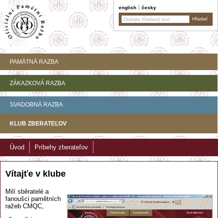
english
česky
PAMÄTNÁ RAZBA
ZÁKAZKOVÁ RAZBA
SVADOBNÁ RAZBA
KLUB ZBERATEĽOV
Úvod
Príbehy zberateľov
Vítajťe v klube
Milí sběratelé a
fanoušci pamětních
ražeb CMQC,