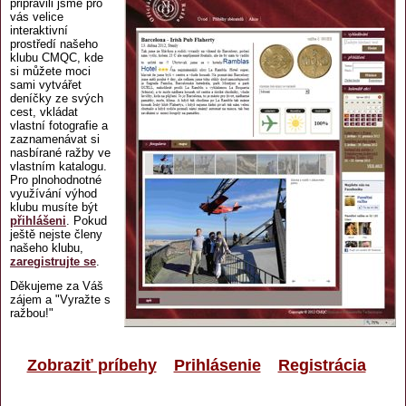
připravili jsme pro
vás velice
interaktivní
prostředí našeho
klubu CMQC, kde
si můžete moci
sami vytvářet
deníčky ze svých
cest, vkládat
vlastní fotografie a
zaznamenávat si
nasbírané ražby ve
vlastním katalogu.
Pro plnohodnotné
využívání výhod
klubu musíte být
přihlášeni
. Pokud
ještě nejste členy
našeho klubu,
zaregistrujte se
.
Děkujeme za Váš
zájem a "Vyražte s
ražbou!"
Zobraziť príbehy
Prihlásenie
Registrácia